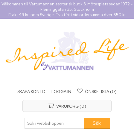
Välkommen till Vattumannen esoterisk butik & mötesplats sedan 1972 -
Fleminggatan 35, Stockholm
Frakt 49 kr inom Sverige. Fraktfritt vid ordersumma över 650 kr
SKAPA KONTO
LOGGA IN
ÖNSKELISTA
(0)
VARUKORG
(0)