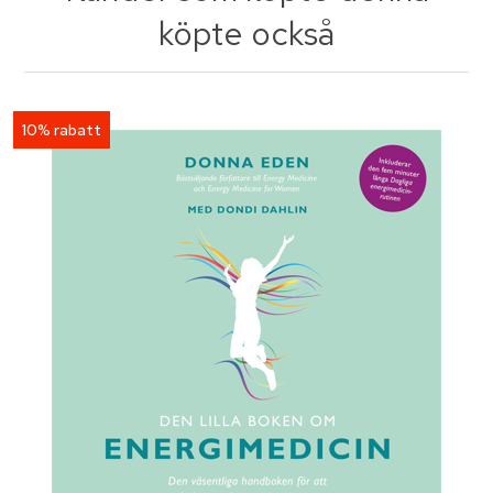
köpte också
10% rabatt