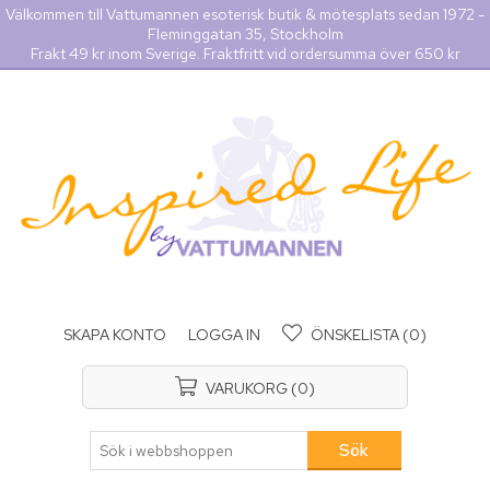
Välkommen till Vattumannen esoterisk butik & mötesplats sedan 1972 -
Fleminggatan 35, Stockholm
Frakt 49 kr inom Sverige. Fraktfritt vid ordersumma över 650 kr
SKAPA KONTO
LOGGA IN
ÖNSKELISTA
(0)
VARUKORG
(0)