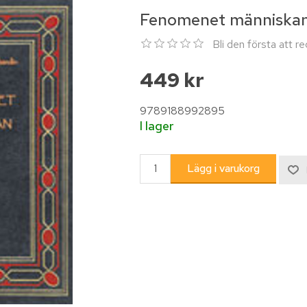
Fenomenet människa
Bli den första att 
449 kr
9789188992895
I lager