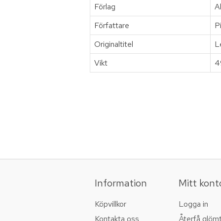
Förlag
A
Författare
P
Originaltitel
L
Vikt
4
Information
Mitt kont
Köpvillkor
Logga in
Kontakta oss
Återfå glöm