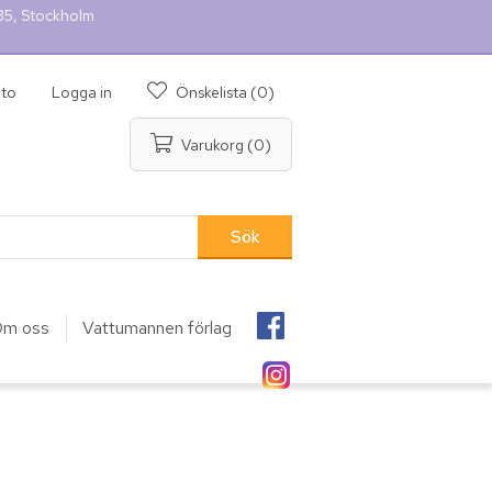
 35, Stockholm
nto
Logga in
Önskelista
(0)
Varukorg
(0)
m oss
Vattumannen förlag