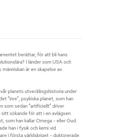
ntet berättar, för att bli hans
lutionslära? I länder som USA och
ng: människan är en skapelse av
vår planets utvecklingshistoria under
det "inre", psykiska planet, som han
n som sedan "artificiellt" driver
 sitt sökande för att i en avlägsen
kt, som han kallar Omega - eller Gud.
de han i fysik och kemi vid
dare i första världskriget - doktorerade