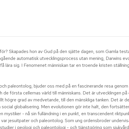
för? Skapades hon av Gud på den sjätte dagen, som Gamla testame
 pågående automatisk utvecklingsprocess utan mening, Darwins evo
l få lära sig. I Fenomenet människan tar en troende kristen ställni
r och paleontolog, bjuder oss med på en fascinerande resa genom 
de första cellernas värld till människans. Det är utvecklingen på 
n allt högre grad av medvetande, till den mänskliga tanken. Det är de
 social globalisering. Men evolutionen gör inte halt, den fortsätter
 mystiker - nå sin fulländning i en punkt, en transcendent riktpun
 var jesuitpater och paleontolog. Som ung ordensbroder undervisa
e studier i geologi och paleontologi - och tjänstgöring som sjukvår