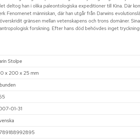
 deltog han i olika paleontologiska expeditioner till Kina. Där kom 
dverk Fenomenet människan, där han utgår från Darwins evolutionsl
överskridit gränsen mellan vetenskapens och trons domäner. Sina 
 antropologisk forskning. Efter hans död behövdes inget trycknings
arin Stolpe
30 x 200 x 25 mm
nbunden
65
007-01-31
venska
789188992895