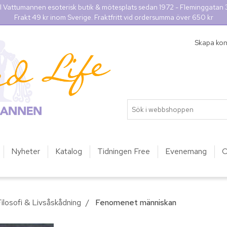
l Vattumannen esoterisk butik & mötesplats sedan 1972 - Fleminggatan
Frakt 49 kr inom Sverige. Fraktfritt vid ordersumma över 650 kr
Skapa ko
Nyheter
Katalog
Tidningen Free
Evenemang
O
ilosofi & Livsåskådning
/
Fenomenet människan