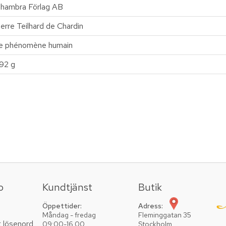
lhambra Förlag AB
ierre Teilhard de Chardin
e phénomène humain
92 g
o
Kundtjänst
Butik
Öppettider:
Adress:
Måndag - fredag
Fleminggatan 35
t lösenord
09:00-16.00
Stockholm