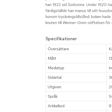
han 1922 vid Sorbonne. Under 1920-talet
färdigställde han manus till sitt huvu
honom tryckningstillstånd: boken hade 
knuten till Wenner-Gren-stiftelsen för
Specifikationer
Översättare
K
Mått
1
Mediatyp
I
Sidantal
3
Utgiven
2
Språk
S
Artikelkod
9