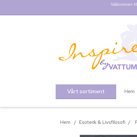
Välkommen til
Vårt sortiment
Hem
Hem
/
Esoterik & Livsfilosofi
/
F