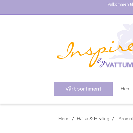
Välkommen til
Vårt sortiment
Hem
Hem
/
Hälsa & Healing
/
Aromat