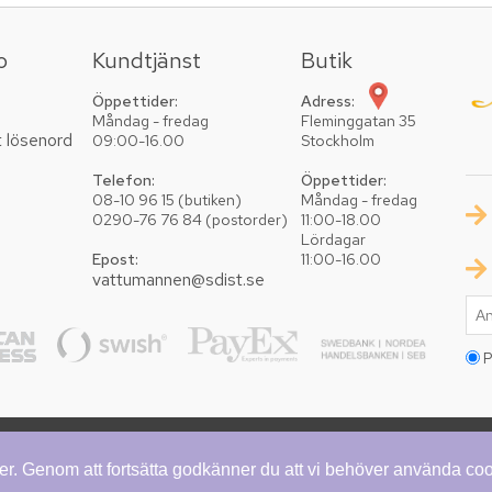
o
Kundtjänst
Butik
Öppettider:
Adress:
Måndag - fredag
Fleminggatan 35
t lösenord
09:00-16.00
Stockholm
Telefon:
Öppettider:
08-10 96 15 (butiken)
Måndag - fredag
0290-76 76 84 (postorder)
11:00-18.00
Lördagar
Epost:
11:00-16.00
vattumannen@sdist.se
P
Copyright © 2026 Vattumannen. Alla rättigheter reserv
ster. Genom att fortsätta godkänner du att vi behöver använda co
red by
nopCommerce