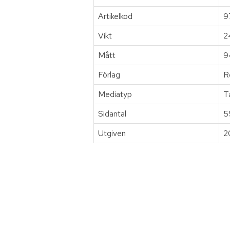
Artikelkod
9
Vikt
2
Mått
9
Förlag
R
Mediatyp
T
Sidantal
5
Utgiven
2