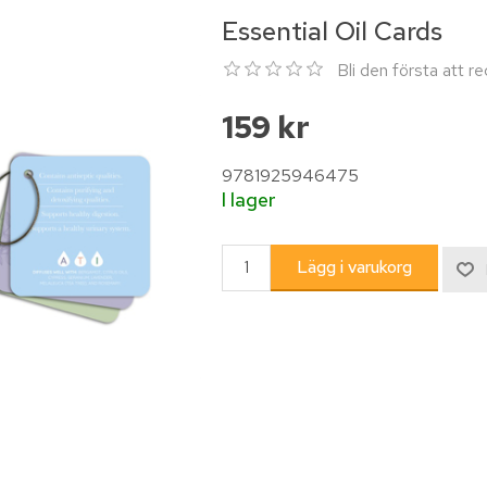
Essential Oil Cards
Bli den första att 
159 kr
9781925946475
I lager