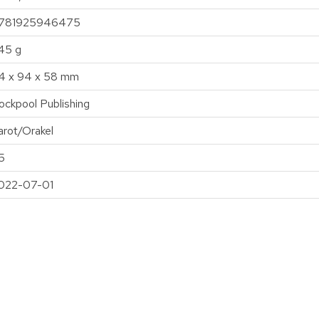
781925946475
45 g
4 x 94 x 58 mm
ockpool Publishing
arot/Orakel
5
022-07-01