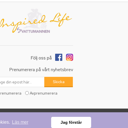
Följ oss på
Prenumerera på vårt nyhetsbrev
renumerera
Avprenumerera
erade.
okies.
Läs mer
Jag förstår