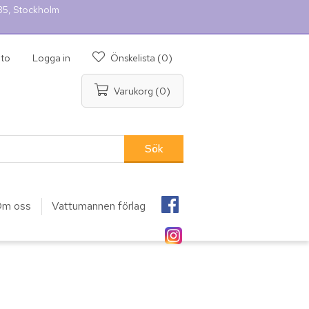
 35, Stockholm
nto
Logga in
Önskelista
(0)
Varukorg
(0)
m oss
Vattumannen förlag