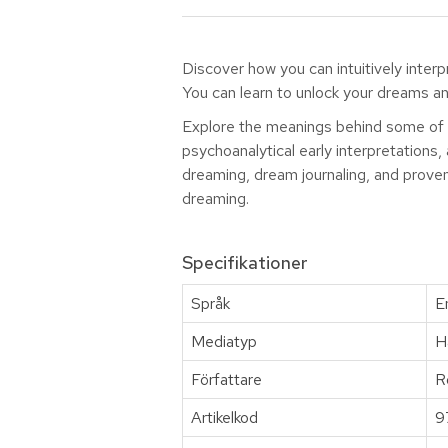
Discover how you can intuitively inter
You can learn to unlock your dreams a
Explore the meanings behind some of 
psychoanalytical early interpretations,
dreaming, dream journaling, and proven
dreaming.
Specifikationer
Språk
E
Mediatyp
H
Författare
R
Artikelkod
9