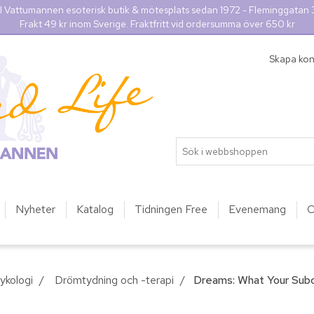
l Vattumannen esoterisk butik & mötesplats sedan 1972 - Fleminggatan
Frakt 49 kr inom Sverige. Fraktfritt vid ordersumma över 650 kr
Skapa ko
Nyheter
Katalog
Tidningen Free
Evenemang
O
ykologi
/
Drömtydning och -terapi
/
Dreams: What Your Sub