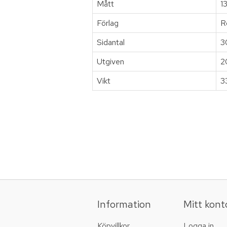
Mått
1
Förlag
R
Sidantal
3
Utgiven
2
Vikt
3
Information
Mitt kont
Köpvillkor
Logga in