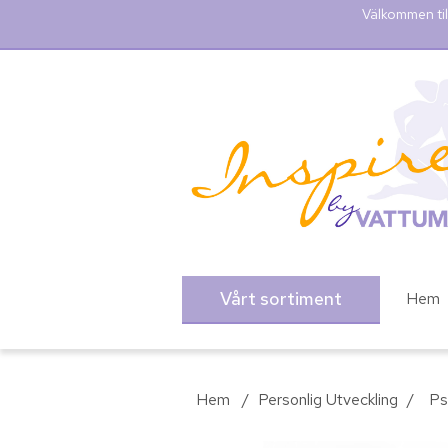
Välkommen til
Vårt sortiment
Hem
Hem
/
Personlig Utveckling
/
Ps