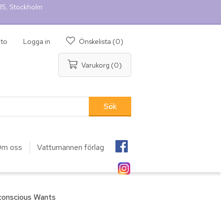
 35, Stockholm
nto
Logga in
Önskelista
(0)
Varukorg
(0)
m oss
Vattumannen förlag
conscious Wants