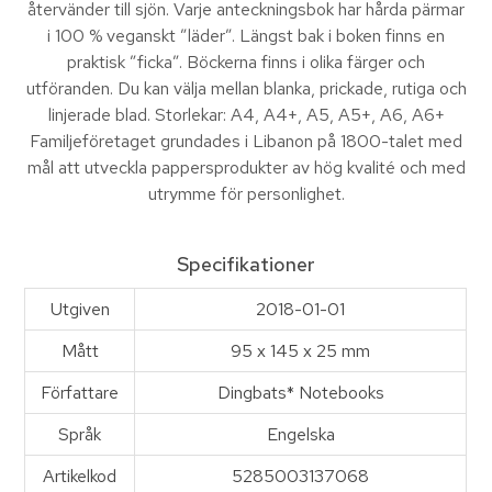
återvänder till sjön. Varje anteckningsbok har hårda pärmar
i 100 % veganskt ”läder”. Längst bak i boken finns en
praktisk ”ficka”. Böckerna finns i olika färger och
utföranden. Du kan välja mellan blanka, prickade, rutiga och
linjerade blad. Storlekar: A4, A4+, A5, A5+, A6, A6+
Familjeföretaget grundades i Libanon på 1800-talet med
mål att utveckla pappersprodukter av hög kvalité och med
utrymme för personlighet.
Specifikationer
Utgiven
2018-01-01
Mått
95 x 145 x 25 mm
Författare
Dingbats* Notebooks
Språk
Engelska
Artikelkod
5285003137068