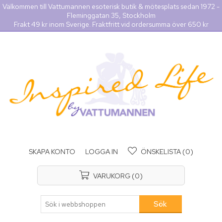
Välkommen till Vattumannen esoterisk butik & mötesplats sedan 1972 -
Fleminggatan 35, Stockholm
Frakt 49 kr inom Sverige. Fraktfritt vid ordersumma över 650 kr
SKAPA KONTO
LOGGA IN
ÖNSKELISTA
(0)
VARUKORG
(0)