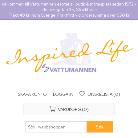
Välkommen till Vattumannen esoterisk butik & mötesplats sedan 1972 -
Fleminggatan 35, Stockholm
Frakt 49 kr inom Sverige. Fraktfritt vid ordersumma över 650 kr
SKAPA KONTO
LOGGA IN
ÖNSKELISTA
(0)
VARUKORG
(0)