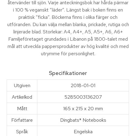
återvänder till sjön. Varje anteckningsbok har hårda pärmar
i 100 % veganskt ”läder”. Längst bak i boken finns en
praktisk ”ficka”. Böckerna finns i olika färger och
utföranden. Du kan välja mellan blanka, prickade, rutiga och
linjerade blad. Storlekar: A4, A4+, A5, A5+, A6, A6+
Familjeföretaget grundades i Libanon på 1800-talet med
mål att utveckla pappersprodukter av hög kvalité och med
utrymme för personlighet.
Specifikationer
Utgiven
2018-01-01
Artikelkod
5285003136207
Mått
165 x 215 x 20 mm
Författare
Dingbats* Notebooks
Språk
Engelska