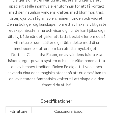
De ger sig helt enkelt tid att arbeta antingen på ett
speciellt ställe inomhus eller utomhus för att få kontakt
med den naturliga världens krafter, med blommor, träd,
örter, djur och fåglar, solen, månen, vinden och vädret.
Denna bok ger dig kunskapen om ett av häxans viktigaste
redskap, häxstenarna och visar dig hur de kan hjälpa dig i
ditt liv, både när det gäller att fatta beslut eller om du så
vill i ritualer som sätter dig i förbindelse med dina
inneboende krafter som kan uträtta mycket gott.
Detta är Cassandra Eason, en av världens bästa vita
häxors, eget privata system och du är välkommen att ta
del av hennes tradition. Boken lär dig att tillverka och
använda dina egna magiska stenar så att du också kan ta
del av naturens fantastiska krafter till att skapa dig den
framtid du vill ha!
Specifikationer
Författare
Cassandra Eason