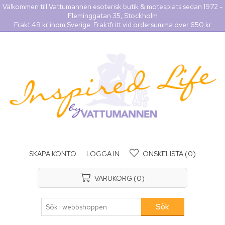
Välkommen till Vattumannen esoterisk butik & mötesplats sedan 1972 -
Fleminggatan 35, Stockholm
Frakt 49 kr inom Sverige. Fraktfritt vid ordersumma över 650 kr
SKAPA KONTO
LOGGA IN
ÖNSKELISTA
(0)
VARUKORG
(0)