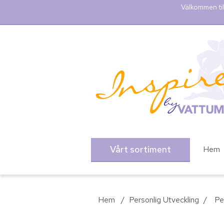
Välkommen til
Vårt sortiment
Hem
Hem
/
Personlig Utveckling
/
Pe