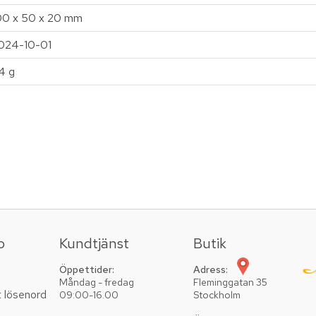
00 x 50 x 20 mm
024-10-01
14 g
o
Kundtjänst
Butik
Öppettider:
Adress:
Måndag - fredag
Fleminggatan 35
t lösenord
09:00-16.00
Stockholm