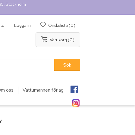
 35, Stockholm
nto
Logga in
Önskelista
(0)
Varukorg
(0)
m oss
Vattumannen förlag
y