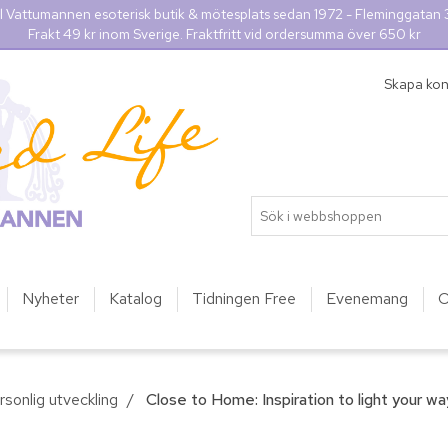
l Vattumannen esoterisk butik & mötesplats sedan 1972 - Fleminggatan
Frakt 49 kr inom Sverige. Fraktfritt vid ordersumma över 650 kr
Skapa ko
Nyheter
Katalog
Tidningen Free
Evenemang
O
rsonlig utveckling
/
Close to Home: Inspiration to light your wa