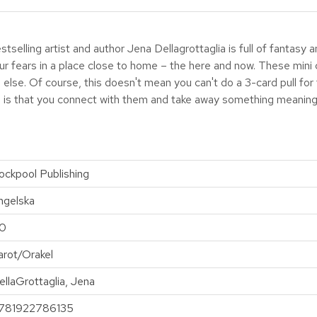
estselling artist and author Jena Dellagrottaglia is full of fantasy 
our fears in a place close to home – the here and now. These mini 
ne else. Of course, this doesn't mean you can't do a 3-card pull f
 is that you connect with them and take away something meaningf
ockpool Publishing
ngelska
0
arot/Orakel
ellaGrottaglia, Jena
781922786135