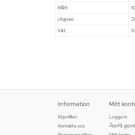
Mått
1
Utgiven
2
Vikt
1
Information
Mitt kont
Köpvillkor
Logga in
Kontakta oss
Återfå glöm
Personuppgifter
Mitt konto