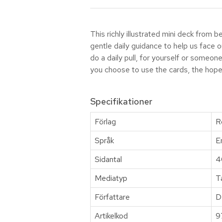
This richly illustrated mini deck from b
gentle daily guidance to help us face 
do a daily pull, for yourself or someo
you choose to use the cards, the hope
Specifikationer
Förlag
R
Språk
E
Sidantal
4
Mediatyp
T
Författare
D
Artikelkod
9