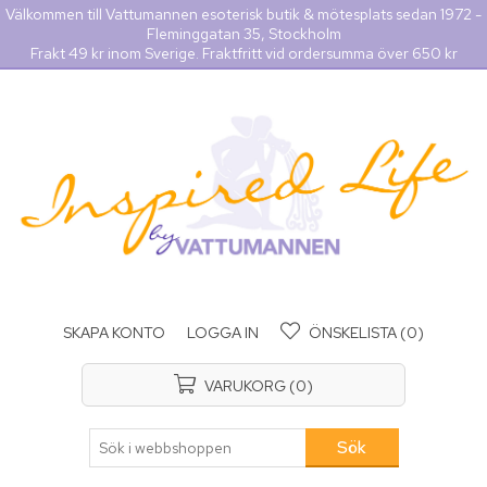
Välkommen till Vattumannen esoterisk butik & mötesplats sedan 1972 -
Fleminggatan 35, Stockholm
Frakt 49 kr inom Sverige. Fraktfritt vid ordersumma över 650 kr
SKAPA KONTO
LOGGA IN
ÖNSKELISTA
(0)
VARUKORG
(0)