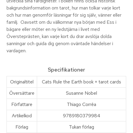
utveckla sina färdigheter. I boken finns också historisk
bakgrundsinformation om tarot, hur man tolkar varje kort
och hur man genomför läsningar för sig själv, vänner eller
familj. Oavsett om du välkomnar nya början med Ess i
bägare eller möter en ny ledstjärna i livet med
Översteprästen, kan varje kort du drar avslöja dolda
sanningar och guida dig genom oväntade händelser i
vardagen.
Specifikationer
Originaltitel
Cats Rule the Earth book + tarot cards
Översättare
Susanne Nobel
Författare
Thiago Corrêa
Artikelkod
9789180379984
Förlag
Tukan förlag