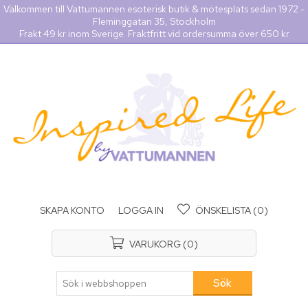
Välkommen till Vattumannen esoterisk butik & mötesplats sedan 1972 -
Fleminggatan 35, Stockholm
Frakt 49 kr inom Sverige. Fraktfritt vid ordersumma över 650 kr
SKAPA KONTO
LOGGA IN
ÖNSKELISTA
(0)
VARUKORG
(0)