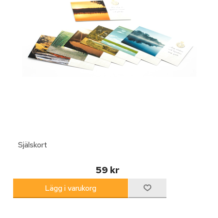
Själskort
59 kr