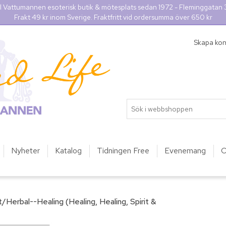
l Vattumannen esoterisk butik & mötesplats sedan 1972 - Fleminggatan
Frakt 49 kr inom Sverige. Fraktfritt vid ordersumma över 650 kr
Skapa ko
Nyheter
Katalog
Tidningen Free
Evenemang
O
/Herbal--Healing (Healing, Healing, Spirit &