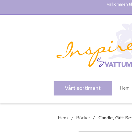
Välkommen til
Vårt sortiment
Hem
Hem
/
Böcker
/
Candle, Gift Set