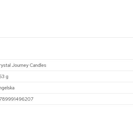
rystal Journey Candles
53 g
ngelska
789991496207