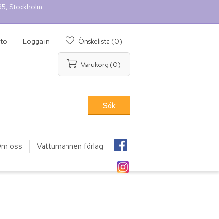
 35, Stockholm
nto
Logga in
Önskelista
(0)
Varukorg
(0)
m oss
Vattumannen förlag