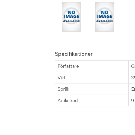
Specifikationer
Författare
C
Vikt
3
Språk
E
Artikelkod
9