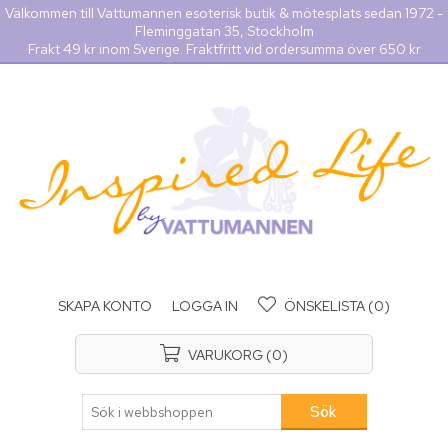
Välkommen till Vattumannen esoterisk butik & mötesplats sedan 1972 -
Fleminggatan 35, Stockholm
Frakt 49 kr inom Sverige. Fraktfritt vid ordersumma över 650 kr
SKAPA KONTO
LOGGA IN
ÖNSKELISTA
(0)
VARUKORG
(0)