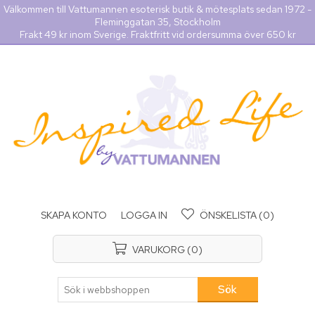
Välkommen till Vattumannen esoterisk butik & mötesplats sedan 1972 -
Fleminggatan 35, Stockholm
Frakt 49 kr inom Sverige. Fraktfritt vid ordersumma över 650 kr
SKAPA KONTO
LOGGA IN
ÖNSKELISTA
(0)
VARUKORG
(0)