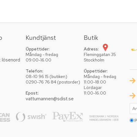
o
Kundtjänst
Butik
Öppettider:
Adress:
Måndag - fredag
Fleminggatan 35
t lösenord
09:00-16.00
Stockholm
Telefon:
Öppettider:
08-10 96 15 (butiken)
Måndag - fredag
0290-76 76 84 (postorder)
11:00-18.00
Lördagar
Epost:
11:00-16.00
vattumannen@sdist.se
P