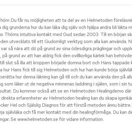
rn Du får nu möjligheten att ta del av en Helmetoden föreläs
 grunderna hur du kan läka dig själv och hjälpa andra bli läkta m
s Thörns intuitiva kontakt med Gud sedan 2003. Till en början s
oden utvecklats till ett Gudomligt verktyg som alla kan använda.
han var så nära att dö på grund av sina ödesdigra präglingar och u
på grund av att han aldrig fick den ovillkorliga kärlek han behövde, v
till slut så illa att kroppen började domna bort och Hans tappade 
a hur Hans fick till sig Helmetoden och hur han kunde börja självlä
 berätta hur denna läkning kan gå till och du kan använda den på al
om läker ut de negativa minnenas laddning i själen, som i sin tu
 resultat. Du kommer också att se en Helmetoden Healingdemo där
s direkta erfarenheter av Helmetoden healing kan du skapa igenkä
cker Hel och Själslig Diagnos för att förstå metoden ännu bättr
rja självläka och få mer kontakt med din healingförmåga. Du kan d
ngar. Se www.helmetoden.se för vidare information.