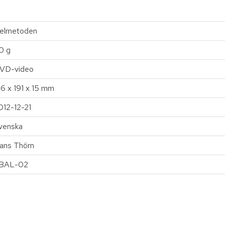
elmetoden
0 g
VD-video
36 x 191 x 15 mm
012-12-21
venska
ans Thörn
BAL-02