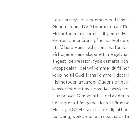
Föreläsning/Healingdemo med Hans Thö
Genom denna DVD kommer du att lära dig
Helmetoden har kommit till genom Han
klienter. Under årens gång har Helmet
att få höra Hans livshistoria, varför 
så började Hans skapa ett inre självhat, 
ångest, depression, fysisk smärta och 
kroppsdelar. I del två kommer du få hör
koppling till Gud. Hans kommer i detalj
Helmetoden använder Gudomlig healing s
känslor med ett nytt positivt fysiskt
sina besvär. Genom att ta del av dera
healingresa. Läs gärna Hans Thörns bö
Healing 7,83 Hz som hjälper dig att bö
coaching, workshops och coachutbildni