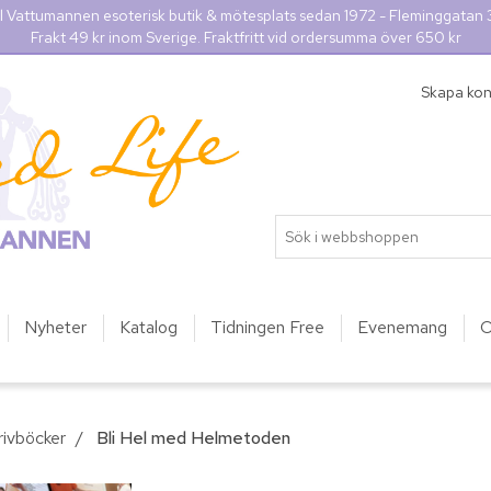
l Vattumannen esoterisk butik & mötesplats sedan 1972 - Fleminggatan
Frakt 49 kr inom Sverige. Fraktfritt vid ordersumma över 650 kr
Skapa ko
Nyheter
Katalog
Tidningen Free
Evenemang
O
rivböcker
/
Bli Hel med Helmetoden