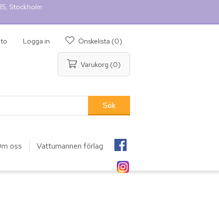
 35, Stockholm
nto
Logga in
Önskelista
(0)
Varukorg
(0)
m oss
Vattumannen förlag