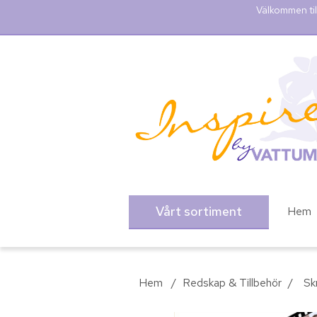
Välkommen til
Vårt sortiment
Hem
Hem
/
Redskap & Tillbehör
/
Sk