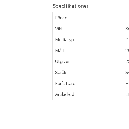
Specifikationer
Förlag
H
Vikt
8
Mediatyp
D
Mått
1
Utgiven
2
Språk
S
Författare
H
Artikelkod
L