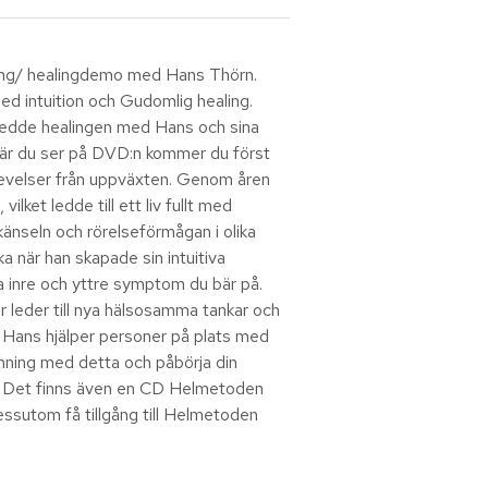
ning/ healingdemo med Hans Thörn.
ed intuition och Gudomlig healing.
kedde healingen med Hans och sina
 När du ser på DVD:n kommer du först
pplevelser från uppväxten. Genom åren
ilket ledde till ett liv fullt med
känseln och rörelseförmågan i olika
ka när han skapade sin intuitiva
la inre och yttre symptom du bär på.
r leder till nya hälsosamma tankar och
 Hans hjälper personer på plats med
nning med detta och påbörja din
e. Det finns även en CD Helmetoden
essutom få tillgång till Helmetoden