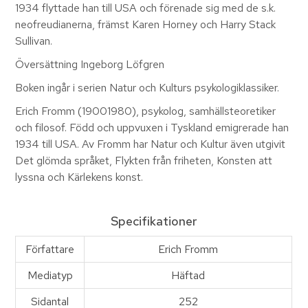
1934 flyttade han till USA och förenade sig med de s.k.
neofreudianerna, främst Karen Horney och Harry Stack
Sullivan.
Översättning Ingeborg Löfgren
Boken ingår i serien Natur och Kulturs psykologiklassiker.
Erich Fromm (19001980), psykolog, samhällsteoretiker
och filosof. Född och uppvuxen i Tyskland emigrerade han
1934 till USA. Av Fromm har Natur och Kultur även utgivit
Det glömda språket, Flykten från friheten, Konsten att
lyssna och Kärlekens konst.
Specifikationer
Författare
Erich Fromm
Mediatyp
Häftad
Sidantal
252