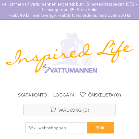
Välkommen till Vattumannen esoterisk butik & mötesplats sedan 1972 -
Fleminggatan 35, Stockholm
Frakt 49 kr inom Sverige. Fraktfritt vid ordersumma över 650 kr
SKAPA KONTO
LOGGA IN
ÖNSKELISTA
(0)
VARUKORG
(0)