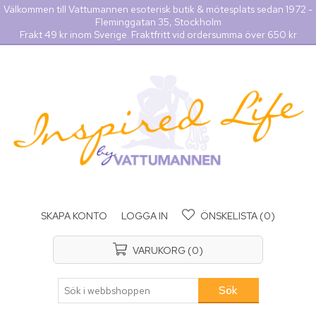
Välkommen till Vattumannen esoterisk butik & mötesplats sedan 1972 -
Fleminggatan 35, Stockholm
Frakt 49 kr inom Sverige. Fraktfritt vid ordersumma över 650 kr
SKAPA KONTO
LOGGA IN
ÖNSKELISTA
(0)
VARUKORG
(0)